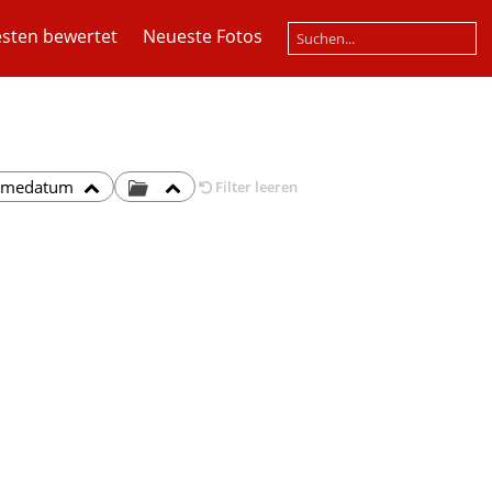
sten bewertet
Neueste Fotos
hmedatum
Filter leeren