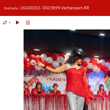
20240202- DSC9899-Verbessert-RR
Startseite
/