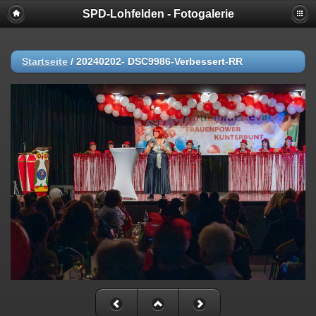
SPD-Lohfelden - Fotogalerie
Startseite
/
20240202- DSC9986-Verbessert-RR