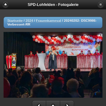
SPD-Lohfelden - Fotogalerie
Startseite
/
2024
/
Frauenkarneval
/
20240202- DSC9986-
Verbessert-RR