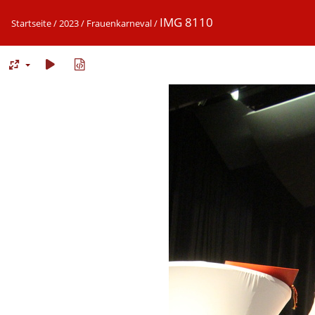
IMG 8110
Startseite
/
2023
/
Frauenkarneval
/